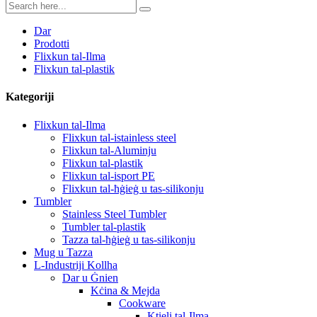
Dar
Prodotti
Flixkun tal-Ilma
Flixkun tal-plastik
Kategoriji
Flixkun tal-Ilma
Flixkun tal-istainless steel
Flixkun tal-Aluminju
Flixkun tal-plastik
Flixkun tal-isport PE
Flixkun tal-ħġieġ u tas-silikonju
Tumbler
Stainless Steel Tumbler
Tumbler tal-plastik
Tazza tal-ħġieġ u tas-silikonju
Mug u Tazza
L-Industriji Kollha
Dar u Ġnien
Kċina & Mejda
Cookware
Ktieli tal-Ilma