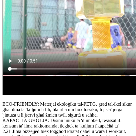
ECO-FRIENDLY: Materjal ekoloġiku tal-PETG, grad tal-ikel sikur
għal ilma ta 'kuljum li fih, bla riħa u mhux tossiku, li jista' jerġa
'jintuża u li jservi għal żmien twil, sigurtà u saħħa.
KAPAĊITÀ GĦOLJA: Disinn uniku ta 'dumbbell, iwassal il-
konsum ta' ilma rakkomandat tiegħek ta 'kuljum f'kapaċità ta'
2.2L.Ilma biżżejjed biex toqgħod idratat qabel u wara l-workout,