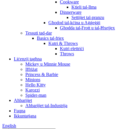
Cookware
Ktieli tal-Ilma
Dinnerware
Settijiet tal-pranzu
Għodod tal-kċina u Aġġeġġi
Għodda tal-Frott u tal-Ħxejjex
Tessuti tad-dar
Basics tal-friex
Kutri & Throws
Kutri elettriċi
Throws
Liċenzji tagħna
Mickey u Minnie Mouse
Iffriżat
Princess & Barbie
Minions
Hello Kitty
Karozzi
Spider-man
Aħbarijiet
Aħbarijiet tal-Industrija
Fuqna
Ikkuntatjana
English