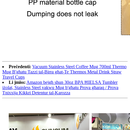
Preċedenti:
Vacuum Stainless Steel Coffee Mug 700ml Thermo
Mug B'għatu Tazzi tal-Birra għat-Te Thermos Metal Drink Straw
Travel Cups
Li jmiss:
Amazon bejgħ sħun 30oz BPA ĦIELSA Tumbler
iżolat, Stainless Steel vakwu Mug b'għatu Prova għaraq / Prova
Tnixxija Kikkri Detentur tal-Karozza