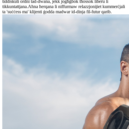
tiddiskuti ordni tad-dwana, jekk jogħġbok tħossok liberu li
tikkuntattjana.Aħna ħerqana li niffurmaw relazzjonijiet kummerċjali
ta 'suċċess ma' klijenti ġodda madwar id-dinja fil-futur qarib.