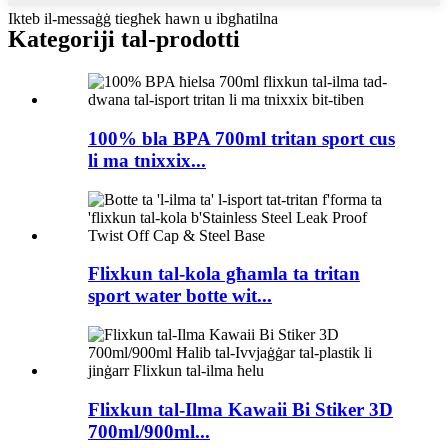
Ikteb il-messaġġ tiegħek hawn u ibgħatilna
Kategoriji tal-prodotti
100% bla BPA 700ml tritan sport cus
li ma tnixxix...
Flixkun tal-kola għamla ta tritan
sport water botte wit...
Flixkun tal-Ilma Kawaii Bi Stiker 3D
700ml/900ml...