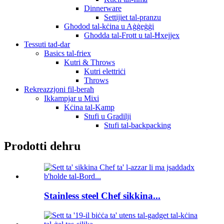
Dinnerware
Settijiet tal-pranzu
Għodod tal-kċina u Aġġeġġi
Għodda tal-Frott u tal-Ħxejjex
Tessuti tad-dar
Basics tal-friex
Kutri & Throws
Kutri elettriċi
Throws
Rekreazzjoni fil-beraħ
Ikkampjar u Mixi
Kċina tal-Kamp
Stufi u Gradilji
Stufi tal-backpacking
Prodotti dehru
Stainless steel Chef sikkina...