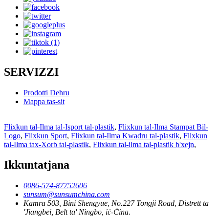
SERVIZZI
Prodotti Dehru
Mappa tas-sit
Flixkun tal-Ilma tal-Isport tal-plastik
,
Flixkun tal-Ilma Stampat Bil-
Logo
,
Flixkun Sport
,
Flixkun tal-Ilma Kwadru tal-plastik
,
Flixkun
tal-Ilma tax-Xorb tal-plastik
,
Flixkun tal-ilma tal-plastik b'xejn
,
Ikkuntatjana
0086-574-87752606
sunsum@sunsumchina.com
Kamra 503, Bini Shengyue, No.227 Tongji Road, Distrett ta
'Jiangbei, Belt ta' Ningbo, iċ-Ċina.