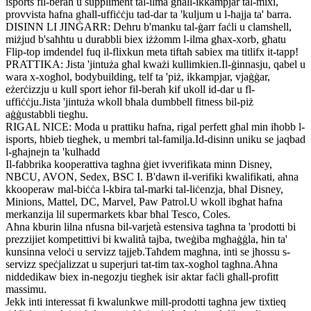
isports fil-beraħ u suppliment tal-ilma għall-ikkampjar tal-mixi,
provvista ħafna għall-uffiċċju tad-dar ta 'kuljum u l-ħajja ta' barra.
DISINN LI JINĠARR: Dehru b'manku tal-ġarr faċli u clamshell,
miżjud b'saħħtu u durabbli biex iżżomm l-ilma għax-xorb, għatu
Flip-top imdendel fuq il-flixkun meta tiftaħ sabiex ma titlifx it-tapp!
PRATTIKA: Jista 'jintuża għal kważi kullimkien.Il-ġinnasju, qabel u
wara x-xogħol, bodybuilding, telf ta 'piż, ikkampjar, vjaġġar,
eżerċizzju u kull sport ieħor fil-beraħ kif ukoll id-dar u fl-
uffiċċju.Jista 'jintuża wkoll bħala dumbbell fitness bil-piż
aġġustabbli tiegħu.
RIGAL NICE: Moda u prattiku ħafna, rigal perfett għal min iħobb l-
isports, ħbieb tiegħek, u membri tal-familja.Id-disinn uniku se jaqbad
l-għajnejn ta 'kulħadd
Il-fabbrika kooperattiva tagħna ġiet ivverifikata minn Disney,
NBCU, AVON, Sedex, BSC I. B'dawn il-verifiki kwalifikati, aħna
kkooperaw mal-biċċa l-kbira tal-marki tal-liċenzja, bħal Disney,
Minions, Mattel, DC, Marvel, Paw Patrol.U wkoll ibgħat ħafna
merkanzija lil supermarkets kbar bħal Tesco, Coles.
Aħna kburin lilna nfusna bil-varjetà estensiva tagħna ta 'prodotti bi
prezzijiet kompetittivi bi kwalità tajba, tweġiba mgħaġġla, ħin ta'
kunsinna veloċi u servizz tajjeb.Taħdem magħna, inti se jħossu s-
servizz speċjalizzat u superjuri tat-tim tax-xogħol tagħna.Aħna
niddedikaw biex in-negozju tiegħek isir aktar faċli għall-profitt
massimu.
Jekk inti interessat fi kwalunkwe mill-prodotti tagħna jew tixtieq