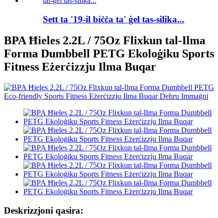
Sett ta '19-il biċċa ta' ġel tas-silika...
BPA Ħieles 2.2L / 75Oz Flixkun tal-Ilma
Forma Dumbbell PETG Ekoloġiku Sports
Fitness Eżerċizzju Ilma Buqar
Deskrizzjoni qasira: