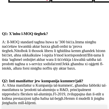
Q1: X'inhu l-MOQ tiegħek?
A: Il-MOQ standard tagħna huwa ta '300 biċċa.Imma nistgħu
naċċettaw kwantità aktar baxxa għall-ordni ta 'prova
tiegħek.Nitolbok li tħossok liberu li tgħidilna kemm għandek bżonn
biċċiet, aħna nikkalkulaw l-ispiża b'mod korrispondenti!Bit-tama li
tista 'tagħmel ordnijiet akbar wara li tiċċekkja l-kwalità sabiħa tal-
prodotti tagħna u s-servizz sodisfaċenti!Jekk għandna xi oġġetti fl-
istokk, allura forsi nistgħu noffru qty aktar baxx.
Q2: Inti manifattur jew kumpanija kummerċjali?
A: Aħna manifattur u Kumpanija tal-kummerċ, għandna fabbriki tal-
manifattura ta 'prodotti tal-aluminju u R&D, prinċipalment
nipproduċu fliexken tal-aluminju.Fl-2019, żviluppajna dan il-stilt u
ksibna prestazzjoni tajba ħafna tal-bejgħ.Hemm 4 mudelli li jistgħu
jintgħażlu mill-klijenti.