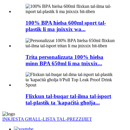
100% BPA ħielsa 600ml sport tal-
plastik li ma jnixxix wa...
Trita personalizzata 100% ħielsa
minn BPA 650ml li ma tnixxix...
Flixkun tal-buqar tal-ilma tal-isport
tal-plastik ta 'kapaċità għolja...
INKJESTA GĦALL-LISTA TAL-PREZZIJIET