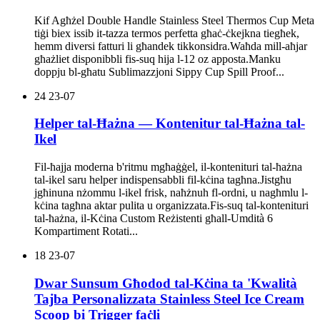
Kif Agħżel Double Handle Stainless Steel Thermos Cup Meta
tiġi biex issib it-tazza termos perfetta għaċ-ċkejkna tiegħek,
hemm diversi fatturi li għandek tikkonsidra.Waħda mill-aħjar
għażliet disponibbli fis-suq hija l-12 oz apposta.Manku
doppju bl-għatu Sublimazzjoni Sippy Cup Spill Proof...
24
23-07
Helper tal-Ħażna — Kontenitur tal-Ħażna tal-
Ikel
Fil-ħajja moderna b'ritmu mgħaġġel, il-kontenituri tal-ħażna
tal-ikel saru helper indispensabbli fil-kċina tagħna.Jistgħu
jgħinuna nżommu l-ikel frisk, naħżnuh fl-ordni, u nagħmlu l-
kċina tagħna aktar pulita u organizzata.Fis-suq tal-kontenituri
tal-ħażna, il-Kċina Custom Reżistenti għall-Umdità 6
Kompartiment Rotati...
18
23-07
Dwar Sunsum Għodod tal-Kċina ta 'Kwalità
Tajba Personalizzata Stainless Steel Ice Cream
Scoop bi Trigger faċli