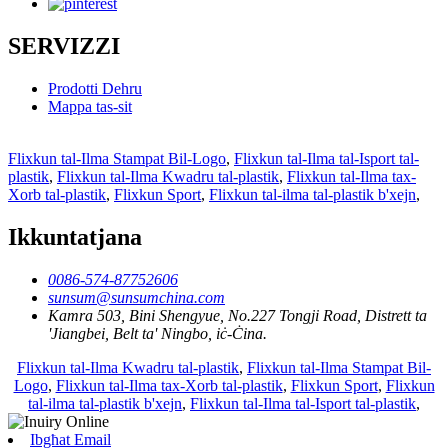
SERVIZZI
Prodotti Dehru
Mappa tas-sit
Flixkun tal-Ilma Stampat Bil-Logo
,
Flixkun tal-Ilma tal-Isport tal-
plastik
,
Flixkun tal-Ilma Kwadru tal-plastik
,
Flixkun tal-Ilma tax-
Xorb tal-plastik
,
Flixkun Sport
,
Flixkun tal-ilma tal-plastik b'xejn
,
Ikkuntatjana
0086-574-87752606
sunsum@sunsumchina.com
Kamra 503, Bini Shengyue, No.227 Tongji Road, Distrett ta
'Jiangbei, Belt ta' Ningbo, iċ-Ċina.
Flixkun tal-Ilma Kwadru tal-plastik
,
Flixkun tal-Ilma Stampat Bil-
Logo
,
Flixkun tal-Ilma tax-Xorb tal-plastik
,
Flixkun Sport
,
Flixkun
tal-ilma tal-plastik b'xejn
,
Flixkun tal-Ilma tal-Isport tal-plastik
,
Ibgħat Email