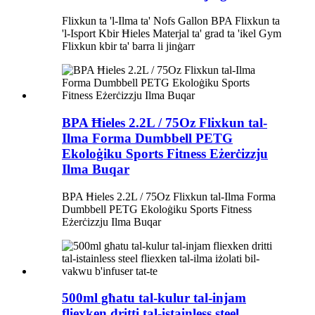
Flixkun ta 'l-Ilma ta' Nofs Gallon BPA Flixkun ta
'l-Isport Kbir Ħieles Materjal ta' grad ta 'ikel Gym
Flixkun kbir ta' barra li jinġarr
BPA Ħieles 2.2L / 75Oz Flixkun tal-
Ilma Forma Dumbbell PETG
Ekoloġiku Sports Fitness Eżerċizzju
Ilma Buqar
BPA Ħieles 2.2L / 75Oz Flixkun tal-Ilma Forma
Dumbbell PETG Ekoloġiku Sports Fitness
Eżerċizzju Ilma Buqar
500ml għatu tal-kulur tal-injam
fliexken dritti tal-istainless steel