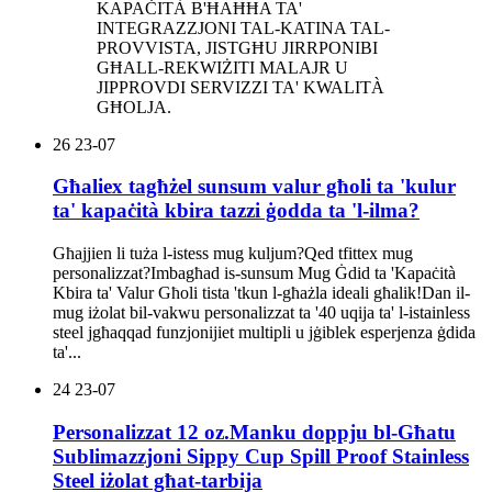
KAPAĊITÀ B'ĦAĦĦA TA'
INTEGRAZZJONI TAL-KATINA TAL-
PROVVISTA, JISTGĦU JIRRPONIBI
GĦALL-REKWIŻITI MALAJR U
JIPPROVDI SERVIZZI TA' KWALITÀ
GĦOLJA.
26
23-07
Għaliex tagħżel sunsum valur għoli ta 'kulur
ta' kapaċità kbira tazzi ġodda ta 'l-ilma?
Għajjien li tuża l-istess mug kuljum?Qed tfittex mug
personalizzat?Imbagħad is-sunsum Mug Ġdid ta 'Kapaċità
Kbira ta' Valur Għoli tista 'tkun l-għażla ideali għalik!Dan il-
mug iżolat bil-vakwu personalizzat ta '40 uqija ta' l-istainless
steel jgħaqqad funzjonijiet multipli u jġiblek esperjenza ġdida
ta'...
24
23-07
Personalizzat 12 oz.Manku doppju bl-Għatu
Sublimazzjoni Sippy Cup Spill Proof Stainless
Steel iżolat għat-tarbija