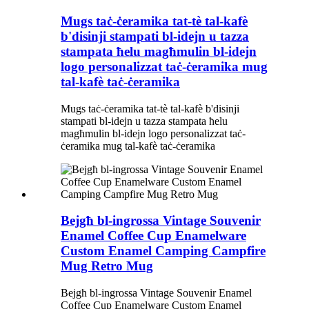
Mugs taċ-ċeramika tat-tè tal-kafè
b'disinji stampati bl-idejn u tazza
stampata ħelu magħmulin bl-idejn
logo personalizzat taċ-ċeramika mug
tal-kafè taċ-ċeramika
Mugs taċ-ċeramika tat-tè tal-kafè b'disinji
stampati bl-idejn u tazza stampata ħelu
magħmulin bl-idejn logo personalizzat taċ-
ċeramika mug tal-kafè taċ-ċeramika
Bejgħ bl-ingrossa Vintage Souvenir
Enamel Coffee Cup Enamelware
Custom Enamel Camping Campfire
Mug Retro Mug
Bejgħ bl-ingrossa Vintage Souvenir Enamel
Coffee Cup Enamelware Custom Enamel