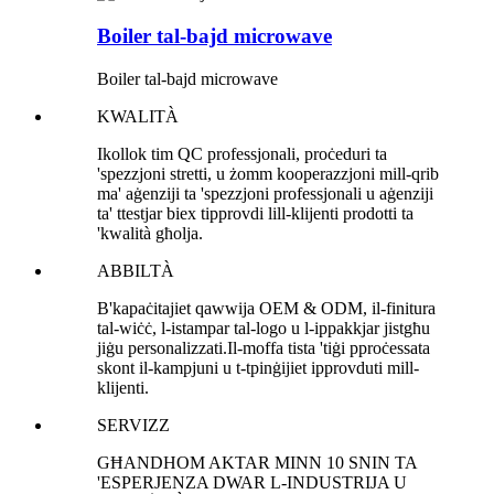
Boiler tal-bajd microwave
Boiler tal-bajd microwave
KWALITÀ
Ikollok tim QC professjonali, proċeduri ta
'spezzjoni stretti, u żomm kooperazzjoni mill-qrib
ma' aġenziji ta 'spezzjoni professjonali u aġenziji
ta' ttestjar biex tipprovdi lill-klijenti prodotti ta
'kwalità għolja.
ABBILTÀ
B'kapaċitajiet qawwija OEM & ODM, il-finitura
tal-wiċċ, l-istampar tal-logo u l-ippakkjar jistgħu
jiġu personalizzati.Il-moffa tista 'tiġi pproċessata
skont il-kampjuni u t-tpinġijiet ipprovduti mill-
klijenti.
SERVIZZ
GĦANDHOM AKTAR MINN 10 SNIN TA
'ESPERJENZA DWAR L-INDUSTRIJA U