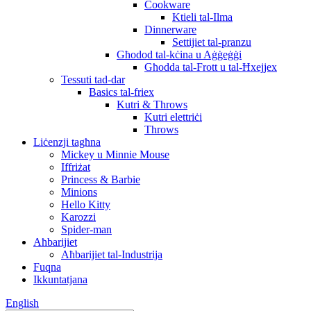
Cookware
Ktieli tal-Ilma
Dinnerware
Settijiet tal-pranzu
Għodod tal-kċina u Aġġeġġi
Għodda tal-Frott u tal-Ħxejjex
Tessuti tad-dar
Basics tal-friex
Kutri & Throws
Kutri elettriċi
Throws
Liċenzji tagħna
Mickey u Minnie Mouse
Iffriżat
Princess & Barbie
Minions
Hello Kitty
Karozzi
Spider-man
Aħbarijiet
Aħbarijiet tal-Industrija
Fuqna
Ikkuntatjana
English