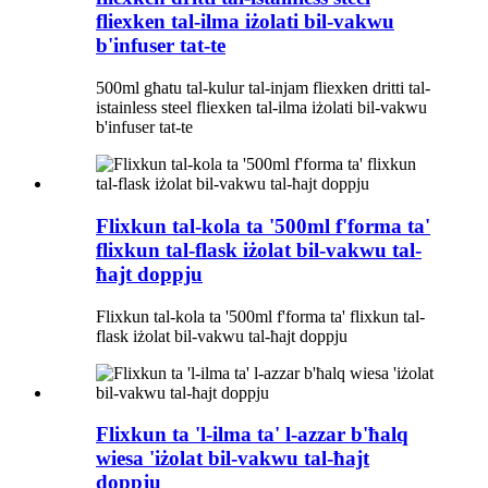
fliexken tal-ilma iżolati bil-vakwu
b'infuser tat-te
500ml għatu tal-kulur tal-injam fliexken dritti tal-
istainless steel fliexken tal-ilma iżolati bil-vakwu
b'infuser tat-te
Flixkun tal-kola ta '500ml f'forma ta'
flixkun tal-flask iżolat bil-vakwu tal-
ħajt doppju
Flixkun tal-kola ta '500ml f'forma ta' flixkun tal-
flask iżolat bil-vakwu tal-ħajt doppju
Flixkun ta 'l-ilma ta' l-azzar b'ħalq
wiesa 'iżolat bil-vakwu tal-ħajt
doppju