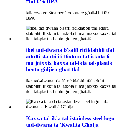
Ħut 0% BPA
Microwave Steamer Cookware għall-Ħut 0%
BPA
ikel tad-dwana b'saffi riċiklabbli tfal
adulti stabbiliti flixkun tal-iskola li
ma jnixxix kaxxa tal-ikla tal-plastik
bento gidjien għat-tfal
ikel tad-dwana b'saffi riċiklabbli tfal adulti
stabbiliti flixkun tal-iskola li ma jnixxix kaxxa tal-
ikla tal-plastik bento gidjien għat-tfal
Kaxxa tal-ikla tal-istainless steel logo
tad-dwana ta 'Kwalità Għolja