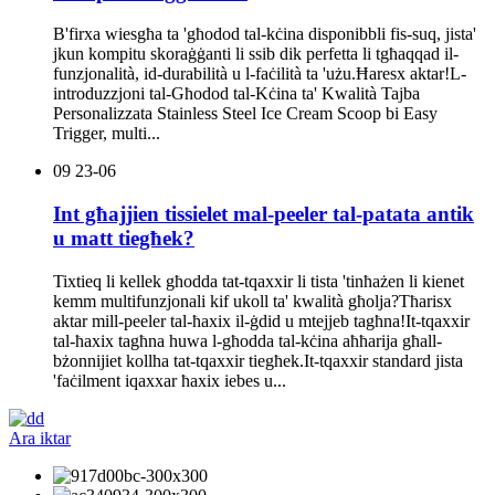
B'firxa wiesgħa ta 'għodod tal-kċina disponibbli fis-suq, jista'
jkun kompitu skoraġġanti li ssib dik perfetta li tgħaqqad il-
funzjonalità, id-durabilità u l-faċilità ta 'użu.Ħaresx aktar!L-
introduzzjoni tal-Għodod tal-Kċina ta' Kwalità Tajba
Personalizzata Stainless Steel Ice Cream Scoop bi Easy
Trigger, multi...
09
23-06
Int għajjien tissielet mal-peeler tal-patata antik
u matt tiegħek?
Tixtieq li kellek għodda tat-tqaxxir li tista 'tinħażen li kienet
kemm multifunzjonali kif ukoll ta' kwalità għolja?Tħarisx
aktar mill-peeler tal-ħaxix il-ġdid u mtejjeb tagħna!It-tqaxxir
tal-ħaxix tagħna huwa l-għodda tal-kċina aħħarija għall-
bżonnijiet kollha tat-tqaxxir tiegħek.It-tqaxxir standard jista
'faċilment iqaxxar ħaxix iebes u...
Ara iktar