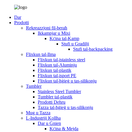
Dar
Prodotti
Rekreazzjoni fil-beraħ
Ikkampjar u Mixi
Kċina tal-Kamp
Stufi u Gradilji
Stufi tal-backpacking
Flixkun tal-Ilma
Flixkun tal-istainless steel
Flixkun tal-Aluminju
Flixkun tal-plastik
Flixkun tal-isport PE
Flixkun tal-ħġieġ u tas-silikonju
Tumbler
Stainless Steel Tumbler
Tumbler tal-plastik
Prodotti Dehru
Tazza tal-ħġieġ u tas-silikonju
Mug u Tazza
L-Industriji Kollha
Dar u Ġnien
Kċina & Mejda