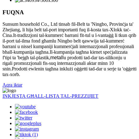
FUQNA
Sunsum household Co., Ltd tinsab fil-Belt ta 'Ningbo, Provinċja ta'
Zhejiang, li hija belt tal-port importanti fuq il-kosta tax-Xlokk taċ-
Ċina.It-tradizzjoni tal-kummerċ barrani fit-tul u l-vantaġġ li tkun qrib
il-port tal-ilma fond għamlu Ningbo belt qawwija tal-kummerċ
barrani u nissel kumpaniji kummerċjali internazzjonali professjonali
bħall-kumpanija tagħna.Il-kumpanija tagħna kienet speċjalizzata
f'tipi ta 'bejgħ tal-plastik,
metall
u prodotti tad-dar tas-silikonju u
rigali promozzjonali fis-suq internazzjonali aktar minn 10
snin.Prodotti ewlenin tagħna inklużi oġġetti tad-dar u serje ta 'oġġetti
tax-xorb.
Aqra iktar
INKJESTA GĦALL-LISTA TAL-PREZZIJIET